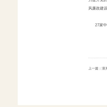
风廉政建
27
家中
上一篇：潼