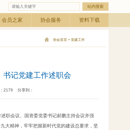
会员之家
协会服务
资料下载
协会首页
>
党建工作
）书记党建工作述职会
：
2179
分享到：
作述职会议。国资委党委书记郝鹏主持会议并强
十九大精神，牢牢把握新时代党的建设总要求，坚